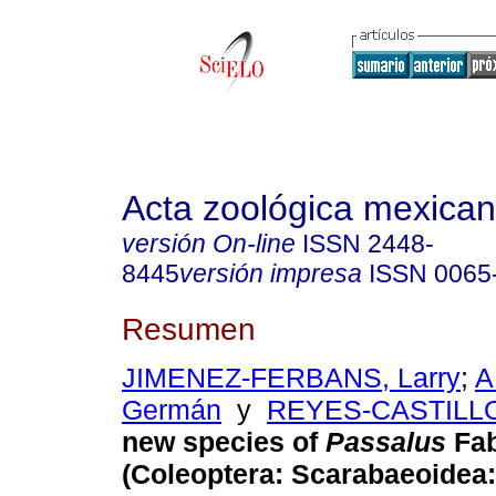
Acta zoológica mexica
versión On-line
ISSN
2448-
8445
versión impresa
ISSN
0065
Resumen
JIMENEZ-FERBANS, Larry
;
A
Germán
y
REYES-CASTILLO
new species of
Passalus
Fab
(Coleoptera: Scarabaeoidea: