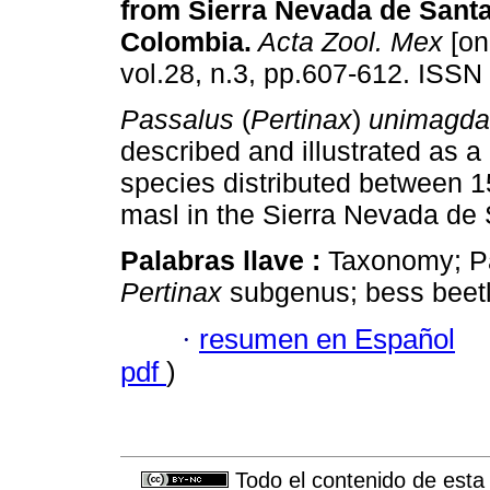
from Sierra Nevada de Santa
Colombia
.
Acta Zool. Mex
[on
vol.28, n.3, pp.607-612. ISSN
Passalus
(
Pertinax
)
unimagda
described and illustrated as 
species distributed between 
masl in the Sierra Nevada de 
Palabras llave :
Taxonomy; Pa
Pertinax
subgenus; bess beet
·
resumen en Español
pdf
)
Todo el contenido de esta 