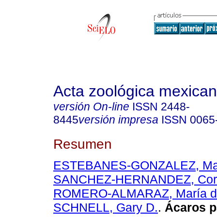
Acta zoológica mexica
versión On-line
ISSN
2448-
8445
versión impresa
ISSN
0065
Resumen
ESTEBANES-GONZALEZ, Mar
SANCHEZ-HERNANDEZ, Corn
ROMERO-ALMARAZ, María de
SCHNELL, Gary D.
.
Ácaros p