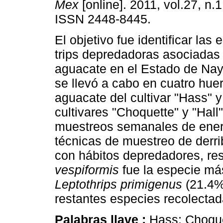
Mex
[online]. 2011, vol.27, n.
ISSN 2448-8445.
El objetivo fue identificar las
trips depredadoras asociadas a
aguacate en el Estado de Nayar
se llevó a cabo en cuatro hue
aguacate del cultivar "Hass" y
cultivares "Choquette" y "Hall"
muestreos semanales de enero
técnicas de muestreo de derri
con hábitos depredadores, re
vespiformis
fue la especie má
Leptothrips primigenus
(21.4%
restantes especies recolectad
Palabras llave :
Hass; Choque