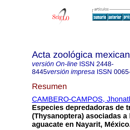
Acta zoológica mexica
versión On-line
ISSN
2448-
8445
versión impresa
ISSN
0065
Resumen
CAMBERO-CAMPOS, Jhonat
Especies depredadoras de t
(Thysanoptera) asociadas a 
aguacate en Nayarit, México