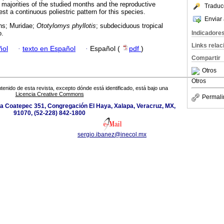
 majorities of the studied months and the reproductive
Traduc
st a continuous poliestric pattern for this species.
Enviar 
ns; Muridae;
Ototylomys phyllotis
; subdeciduous tropical
Indicadore
o.
Links rela
ñol
·
texto en Español
·
Español (
pdf
)
Compartir
Otros
Otros
tenido de esta revista, excepto dónde está identificado, está bajo una
Licencia Creative Commons
Permali
 a Coatepec 351, Congregación El Haya, Xalapa, Veracruz, MX,
91070, (52-228) 842-1800
sergio.ibanez@inecol.mx