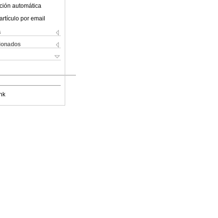
ción automática
artículo por email
s
cionados
nk