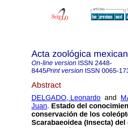
Acta zoológica mexica
On-line version
ISSN
2448-
8445
Print version
ISSN
0065-17
Abstract
DELGADO, Leonardo
and
M
Juan
.
Estado del conocimien
conservación de los coleópt
Scarabaeoidea (Insecta) del