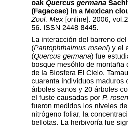
oak
Quercus germana
Sachlt
(Fagaceae) in a Mexican clo
Zool. Mex
[online]. 2006, vol.2
56. ISSN 2448-8445.
La interacción del barreno del
(
Pantophthalmus roseni
) y el
(
Quercus germana
) fue estud
bosque mesófilo de montaña 
de la Biosfera El Cielo, Tama
cuarenta individuos maduros
árboles sanos y 20 árboles co
el fuste causadas por
P. rosen
fueron medidos los niveles de 
nitrógeno foliar, la concentrac
bellotas. La herbivoría fue si