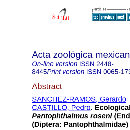
Acta zoológica mexica
On-line version
ISSN
2448-
8445
Print version
ISSN
0065-17
Abstract
SANCHEZ-RAMOS, Gerardo
CASTILLO, Pedro
.
Ecological
Pantophthalmus roseni
(End
(Diptera: Pantophthalmidae)