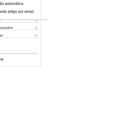
ão automática
este artigo por email
s
cionados
ar
nk