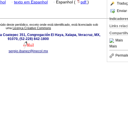
hol
·
texto em Espanhol
·
Espanhol (
pdf
)
Traduç
Enviar 
Indicadore
údo deste periódico, exceto onde está identificado, está licenciado sob
Links rela
uma
Licença Creative Commons
Compartilh
 a Coatepec 351, Congregación El Haya, Xalapa, Veracruz, MX,
91070, (52-228) 842-1800
Mais
Mais
sergio.ibanez@inecol.mx
Permali