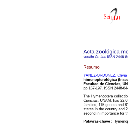
Acta zoológica m
versão On-line
ISSN
2448-8
Resumo
YANEZ-ORDONEZ, Olivia
himenopterológica (Insec
Facultad de Ciencias, U
pp.167-197. ISSN 2448-84
The Hymenoptera collection
Ciencias, UNAM, has 22,01
families, 115 genera and 
states in the country and 
second in importance for th
Palavras-chave :
Hymenopt