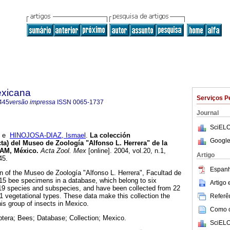
exicana
Serviços P
445
versão impressa
ISSN
0065-1737
Journal
SciELO
e
HINOJOSA-DIAZ, Ismael
.
La colección
Google
ta) del Museo de Zoología "Alfonso L. Herrera" de la
NAM, México
.
Acta Zool. Mex
[online]. 2004, vol.20, n.1,
Artigo
45.
Espanh
 of the Museo de Zoología "Alfonso L. Herrera", Facultad de
5 bee specimens in a database, which belong to six
Artigo
819 species and subspecies, and have been collected from 22
21 vegetational types. These data make this collection the
Referên
is group of insects in Mexico.
Como ci
era; Bees; Database; Collection; Mexico.
SciELO