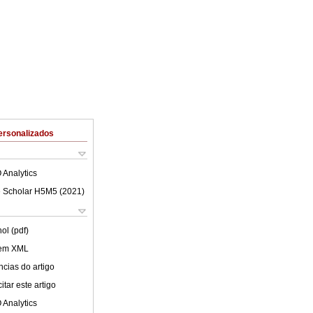
ersonalizados
 Analytics
 Scholar H5M5 (
2021
)
ol (pdf)
 em XML
cias do artigo
tar este artigo
 Analytics