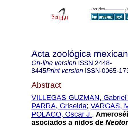
Acta zoológica mexica
On-line version
ISSN
2448-
8445
Print version
ISSN
0065-17
Abstract
VILLEGAS-GUZMAN, Gabriel 
PARRA, Griselda
;
VARGAS, M
POLACO, Oscar J.
.
Amerosé
asociados a nidos de
Neoto