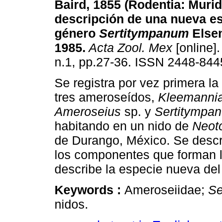
Baird, 1855 (Rodentia: Murid
descripción de una nueva es
género
Sertitympanum
Elsen
1985
.
Acta Zool. Mex
[online].
n.1, pp.27-36. ISSN 2448-844
Se registra por vez primera la
tres ameroseídos,
Kleemannia
Ameroseius
sp. y
Sertitympa
habitando en un nido de
Neot
de Durango, México. Se descri
los componentes que forman la
describe la especie nueva de
Keywords :
Ameroseiidae;
Se
nidos.