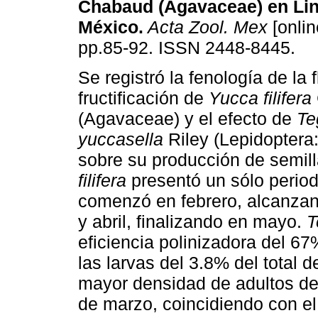
Chabaud (Agavaceae) en Lina
México
.
Acta Zool. Mex
[onlin
pp.85-92. ISSN 2448-8445.
Se registró la fenología de la 
fructificación de
Yucca filifera
(Agavaceae) y el efecto de
Te
yuccasella
Riley (Lepidoptera
sobre su producción de semil
filifera
presentó un sólo period
comenzó en febrero, alcanza
y abril, finalizando en mayo.
T
eficiencia polinizadora del 6
las larvas del 3.8% del total d
mayor densidad de adultos de
de marzo, coincidiendo con e