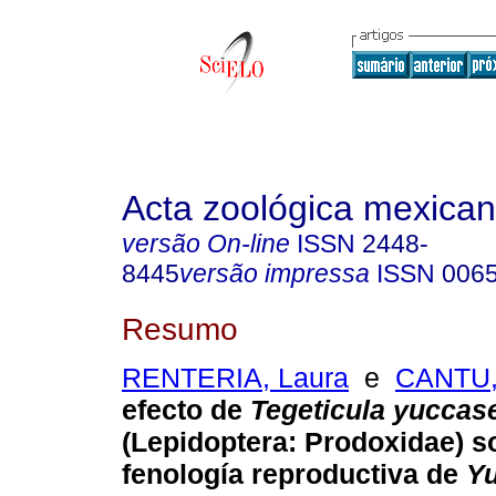
Acta zoológica mexica
versão On-line
ISSN
2448-
8445
versão impressa
ISSN
006
Resumo
RENTERIA, Laura
e
CANTU,
efecto de
Tegeticula yuccase
(Lepidoptera: Prodoxidae) s
fenología reproductiva de
Yu