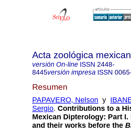
Acta zoológica mexica
versión On-line
ISSN
2448-
8445
versión impresa
ISSN
0065
Resumen
PAPAVERO, Nelson
y
IBAN
Sergio
.
Contributions to a Hi
Mexican Dipterology
:
Part I
and their works before the
B