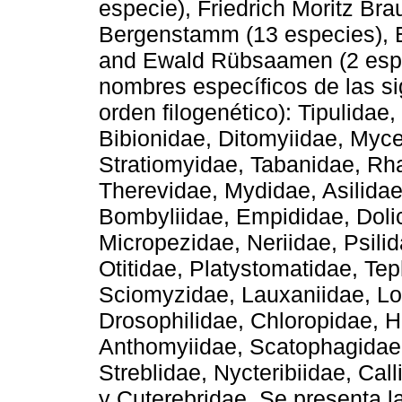
especie), Friedrich Moritz Brau
Bergenstamm (13 especies), E
and Ewald Rübsaamen (2 espec
nombres específicos de las si
orden filogenético): Tipulidae
Bibionidae, Ditomyiidae, Myce
Stratiomyidae, Tabanidae, Rh
Therevidae, Mydidae, Asilidae
Bombyliidae, Empididae, Doli
Micropezidae, Neriidae, Psili
Otitidae, Platystomatidae, Te
Sciomyzidae, Lauxaniidae, L
Drosophilidae, Chloropidae, 
Anthomyiidae, Scatophagidae
Streblidae, Nycteribiidae, Ca
y Cuterebridae. Se presenta la 