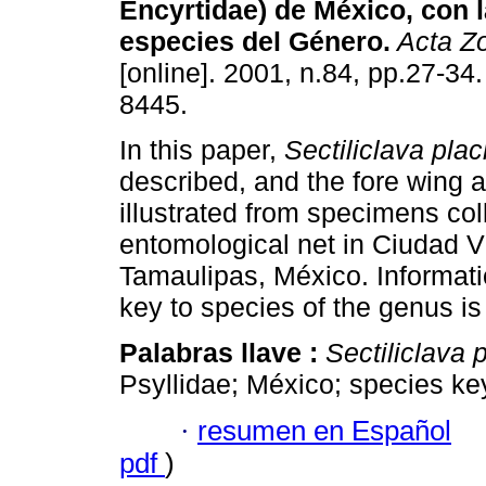
Encyrtidae) de México, con l
especies del Género
.
Acta Zo
[online]. 2001, n.84, pp.27-34
8445.
In this paper,
Sectiliclava pla
described, and the fore wing 
illustrated from specimens col
entomological net in Ciudad Vi
Tamaulipas, México. Informatio
key to species of the genus is
Palabras llave :
Sectiliclava 
Psyllidae; México; species ke
·
resumen en Español
pdf
)