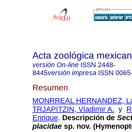
Acta zoológica mexica
versión On-line
ISSN
2448-
8445
versión impresa
ISSN
0065
Resumen
MONRREAL HERNANDEZ, La
TRJAPITZIN, Vladimir A.
y
R
Enrique
.
Descripción de
Sect
placidae
sp. nov. (Hymenopt