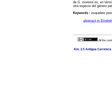
de
G. morenoi
es, en térmi
otra especie del género pa
Keywords :
esqueleto pos
·
abstract in Englis
All the con
Km. 2.5 Antigua Carretera