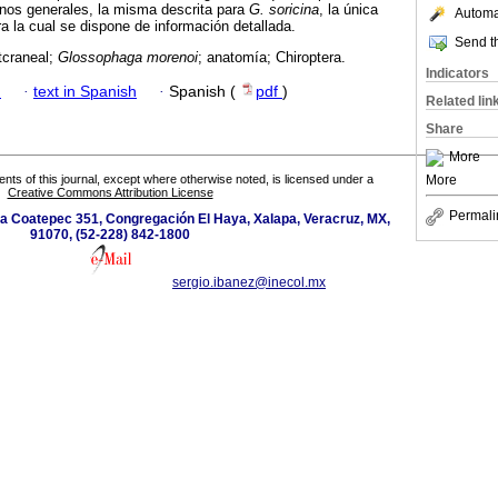
nos generales, la misma descrita para
G. soricina
, la única
Automat
ra la cual se dispone de información detallada.
Send th
tcraneal;
Glossophaga morenoi
; anatomía; Chiroptera.
Indicators
h
·
text in Spanish
·
Spanish (
pdf
)
Related lin
Share
More
More
tents of this journal, except where otherwise noted, is licensed under a
Creative Commons Attribution License
Permali
 a Coatepec 351, Congregación El Haya, Xalapa, Veracruz, MX,
91070, (52-228) 842-1800
sergio.ibanez@inecol.mx