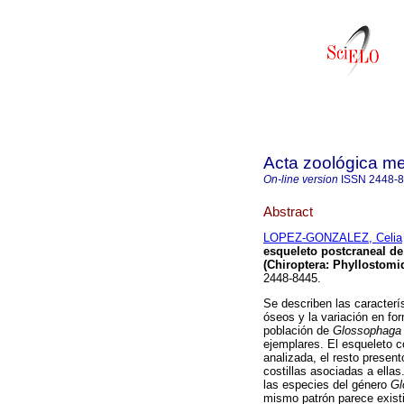
Acta zoológica m
On-line version
ISSN
2448-
Abstract
LOPEZ-GONZALEZ, Celia
esqueleto postcraneal d
(Chiroptera: Phyllostomi
2448-8445.
Se describen las caracterí
óseos y la variación en f
población de
Glossophaga
ejemplares. El esqueleto 
analizada, el resto presen
costillas asociadas a ellas
las especies del género
Gl
mismo patrón parece existi