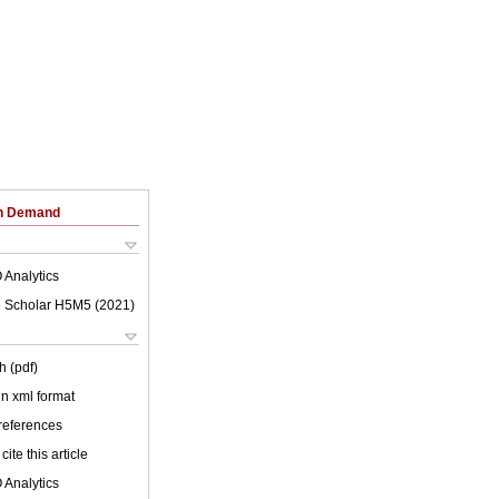
on Demand
 Analytics
 Scholar H5M5 (
2021
)
h (pdf)
 in xml format
 references
cite this article
 Analytics