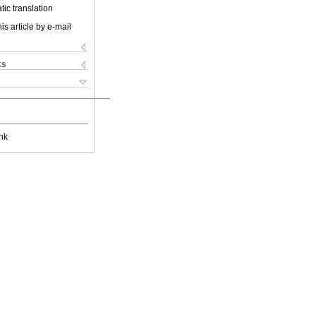
ic translation
is article by e-mail
ks
nk