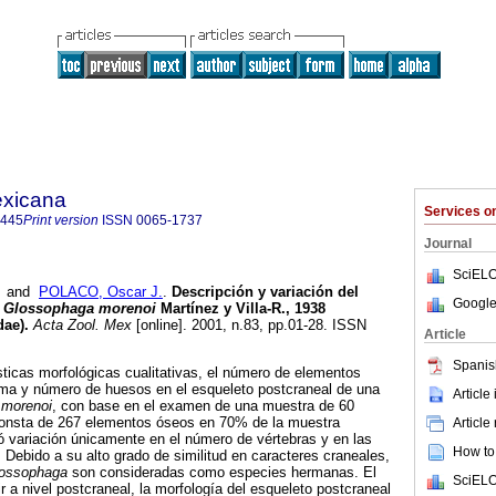
exicana
Services 
8445
Print version
ISSN
0065-1737
Journal
SciELO
and
POLACO, Oscar J.
.
Descripción y variación del
Google
e
Glossophaga morenoi
Martínez y Villa-R., 1938
dae)
.
Acta Zool. Mex
[online]. 2001, n.83, pp.01-28. ISSN
Article
Spanis
sticas morfológicas cualitativas, el número de elementos
orma y número de huesos en el esqueleto postcraneal de una
Article
 morenoi
, con base en el examen de una muestra de 60
consta de 267 elementos óseos en 70% de la muestra
Article
tó variación únicamente en el número de vértebras y en las
How to 
. Debido a su alto grado de similitud en caracteres craneales,
ossophaga
son consideradas como especies hermanas. El
SciELO
r a nivel postcraneal, la morfología del esqueleto postcraneal