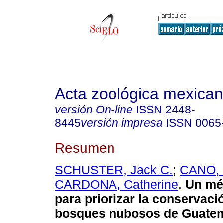
Acta zoológica mexica
versión On-line
ISSN
2448-
8445
versión impresa
ISSN
0065
Resumen
SCHUSTER, Jack C.
;
CANO, 
CARDONA, Catherine
.
Un mé
para priorizar la conservaci
bosques nubosos de Guatem