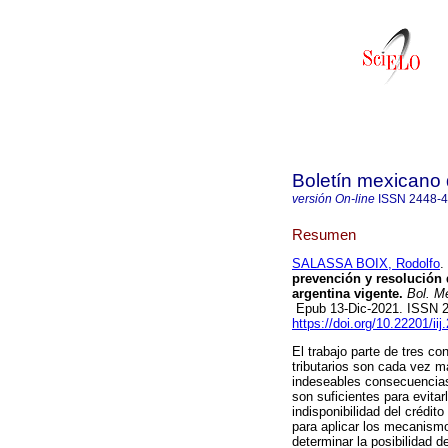
Boletín mexicano
versión On-line
ISSN
2448-
Resumen
SALASSA BOIX, Rodolfo
.
prevención y resolución d
argentina vigente.
Bol. M
Epub 13-Dic-2021. ISSN 
https://doi.org/10.22201/i
El trabajo parte de tres co
tributarios son cada vez m
indeseables consecuencias
son suficientes para evitarl
indisponibilidad del crédito
para aplicar los mecanismos
determinar la posibilidad d