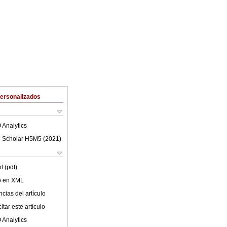
Personalizados
 Analytics
 Scholar H5M5 (
2021
)
l (pdf)
lo en XML
cias del artículo
tar este artículo
 Analytics