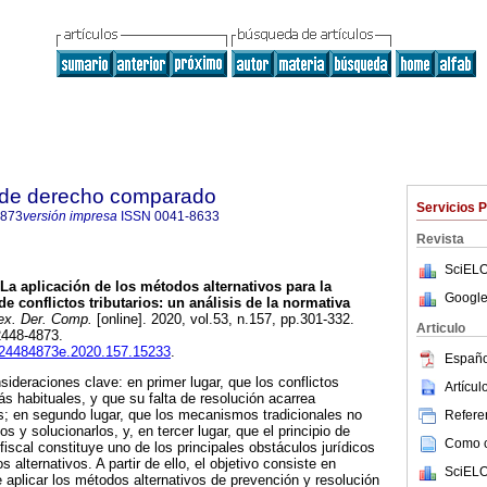
 de derecho comparado
Servicios 
4873
versión impresa
ISSN
0041-8633
Revista
SciELO
La aplicación de los métodos alternativos para la
Google
e conflictos tributarios: un análisis de la normativa
ex. Der. Comp.
[online]. 2020, vol.53, n.157, pp.301-332.
Articulo
2448-4873.
ij.24484873e.2020.157.15233
.
Españo
nsideraciones clave: en primer lugar, que los conflictos
Artícu
ás habituales, y que su falta de resolución acarrea
; en segundo lugar, que los mecanismos tradicionales no
Referen
os y solucionarlos, y, en tercer lugar, que el principio de
Como ci
 fiscal constituye uno de los principales obstáculos jurídicos
 alternativos. A partir de ello, el objetivo consiste en
SciELO
e aplicar los métodos alternativos de prevención y resolución