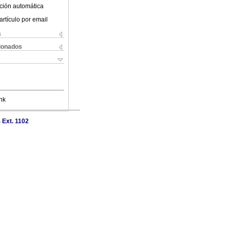
ción automática
artículo por email
s
cionados
nk
 Ext. 1102