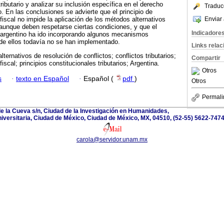
tributario y analizar su inclusión específica en el derecho
Traduc
no. En las conclusiones se advierte que el principio de
Enviar 
o fiscal no impide la aplicación de los métodos alternativos
, aunque deben respetarse ciertas condiciones, y que el
Indicadore
l argentino ha ido incorporando algunos mecanismos
de ellos todavía no se han implementado.
Links rela
ternativos de resolución de conflictos; conflictos tributarios;
Compartir
 fiscal; principios constitucionales tributarios; Argentina.
Otros
s
·
texto en Español
·
Español (
pdf
)
Otros
Permali
de la Cueva s/n, Ciudad de la Investigación en Humanidades,
iversitaria, Ciudad de México, Ciudad de México, MX, 04510, (52-55) 5622-7474
carola@servidor.unam.mx