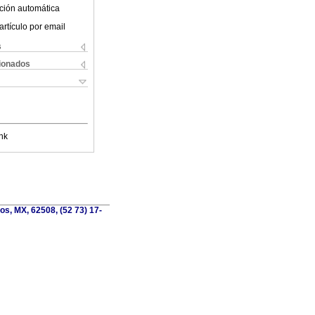
ción automática
artículo por email
s
cionados
nk
os, MX, 62508, (52 73) 17-