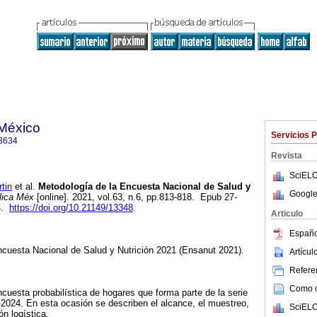
 México
Servicios 
3634
Revista
SciELO
tin
et al.
Metodología de la Encuesta Nacional de Salud y
Google
lica Méx
[online]. 2021, vol.63, n.6, pp.813-818. Epub 27-
4.
https://doi.org/10.21149/13348
.
Articulo
Españo
Encuesta Nacional de Salud y Nutrición 2021 (Ensanut 2021).
Artícu
Referen
Como ci
uesta probabilística de hogares que forma parte de la serie
2024. En esta ocasión se describen el alcance, el muestreo,
SciELO
ón logística.