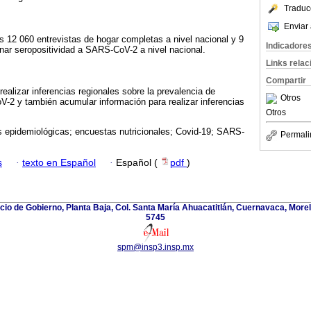
Traduc
Enviar 
 12 060 entrevistas de hogar completas a nivel nacional y 9
Indicadore
nar seropositividad a SARS-CoV-2 a nivel nacional.
Links rela
Compartir
ealizar inferencias regionales sobre la prevalencia de
Otros
-2 y también acumular información para realizar inferencias
Otros
 epidemiológicas; encuestas nutricionales; Covid-19; SARS-
Permali
s
·
texto en Español
·
Español (
pdf
)
icio de Gobierno, Planta Baja, Col. Santa María Ahuacatitlán, Cuernavaca, Morel
5745
spm@insp3.insp.mx