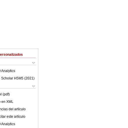
Personalizados
 Analytics
 Scholar H5M5 (
2021
)
l (pdf)
lo en XML
cias del artículo
tar este artículo
 Analytics