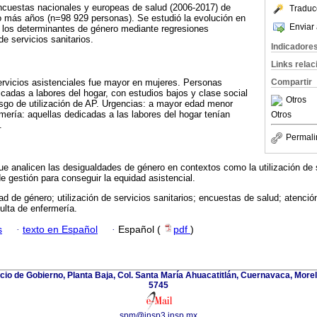
encuestas nacionales y europeas de salud (2006-2017) de
Traduc
o más años (n=98 929 personas). Se estudió la evolución en
Enviar 
de los determinantes de género mediante regresiones
 de servicios sanitarios.
Indicadore
Links rela
 servicios asistenciales fue mayor en mujeres. Personas
Compartir
icadas a labores del hogar, con estudios bajos y clase social
Otros
sgo de utilización de AP. Urgencias: a mayor edad menor
rmería: aquellas dedicadas a las labores del hogar tenían
Otros
.
Permali
e analicen las desigualdades de género en contextos como la utilización de s
 gestión para conseguir la equidad asistencial.
ad de género; utilización de servicios sanitarios; encuestas de salud; atención
ulta de enfermería.
s
·
texto en Español
·
Español (
pdf
)
icio de Gobierno, Planta Baja, Col. Santa María Ahuacatitlán, Cuernavaca, Morel
5745
spm@insp3.insp.mx