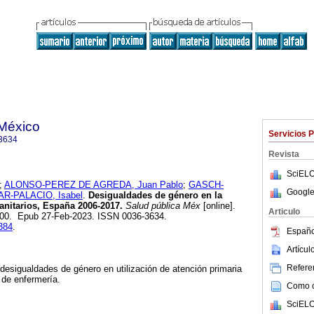
 México
Servicios 
3634
Revista
SciELO
;
ALONSO-PEREZ DE AGREDA, Juan Pablo
;
GASCH-
Google
R-PALACIO, Isabel
.
Desigualdades de género en la
sanitarios, España 2006-2017.
Salud pública Méx
[online].
Articulo
-200. Epub 27-Feb-2023. ISSN 0036-3634.
1384
.
Españo
Artícu
Referen
e desigualdades de género en utilización de atención primaria
 de enfermería.
Como ci
SciELO