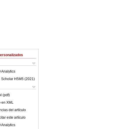
Personalizados
 Analytics
 Scholar H5M5 (
2021
)
l (pdf)
lo en XML
cias del artículo
tar este artículo
 Analytics