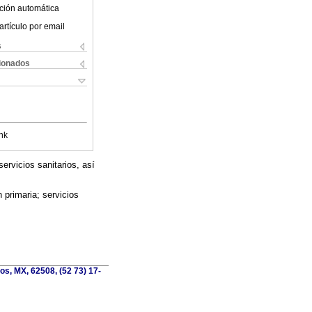
ción automática
artículo por email
s
cionados
nk
ervicios sanitarios, así
 primaria; servicios
os, MX, 62508, (52 73) 17-