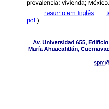
prevalencia; vivienda; México
·
resumo em Inglês
·
pdf
)
Av. Universidad 655, Edificio
María Ahuacatitlán, Cuernavac
spm@i