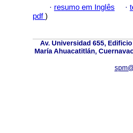
·
resumo em Inglês
·
pdf
)
Av. Universidad 655, Edificio
María Ahuacatitlán, Cuernavac
spm@i