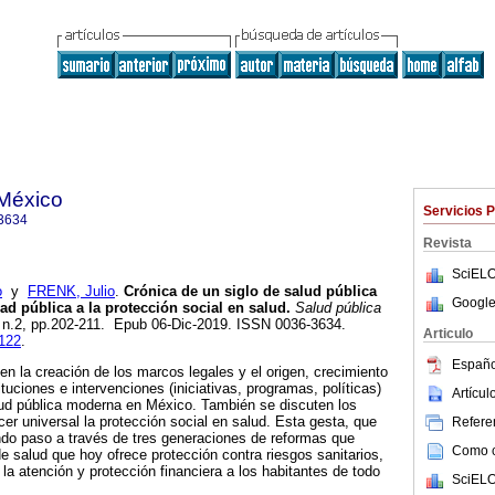
 México
Servicios 
3634
Revista
SciELO
o
y
FRENK, Julio
.
Crónica de un siglo de salud pública
Google
ad pública a la protección social en salud.
Salud pública
1, n.2, pp.202-211. Epub 06-Dic-2019. ISSN 0036-3634.
Articulo
0122
.
Españo
en la creación de los marcos legales y el origen, crecimiento
ituciones e intervenciones (iniciativas, programas, políticas)
Artícu
ud pública moderna en México. También se discuten los
cer universal la protección social en salud. Esta gesta, que
Referen
endo paso a través de tres generaciones de reformas que
Como ci
de salud que hoy ofrece protección contra riesgos sanitarios,
 la atención y protección financiera a los habitantes de todo
SciELO