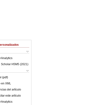
Personalizados
 Analytics
 Scholar H5M5 (
2021
)
l (pdf)
lo en XML
cias del artículo
tar este artículo
 Analytics