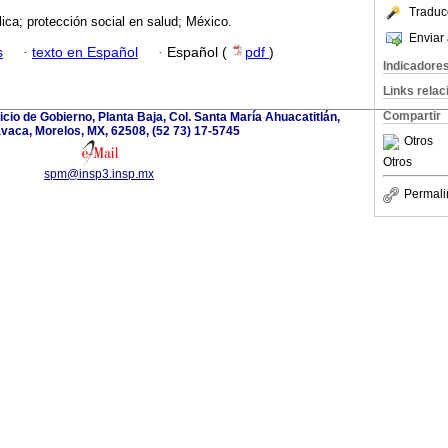
Traduc
lica; protección social en salud; México.
Enviar 
s
·
texto en Español
·
Español (
pdf
)
Indicadore
Links rela
Compartir
icio de Gobierno, Planta Baja, Col. Santa María Ahuacatitlán,
vaca, Morelos, MX, 62508, (52 73) 17-5745
Otros
Otros
spm@insp3.insp.mx
Permali