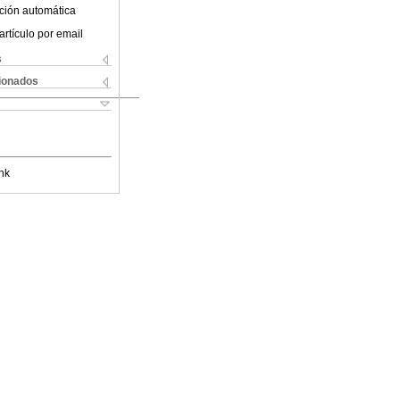
ción automática
artículo por email
s
cionados
nk