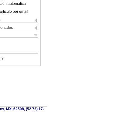
ción automática
artículo por email
s
cionados
nk
os, MX, 62508, (52 73) 17-