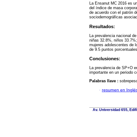
La Ensanut MC 2016 es una
del índice de masa corpora
de acuerdo con el patrón d
sociodemográficas asociad
Resultados:
La prevalencia nacional d
niñas 32.8%, niños 33.7%
mujeres adolescentes de l
de 9.5 puntos porcentuales
Conclusiones:
La prevalencia de SP+O en
importante en un periodo c
Palabras llave :
sobrepeso
·
resumen en Inglé
Av. Universidad 655, Edif