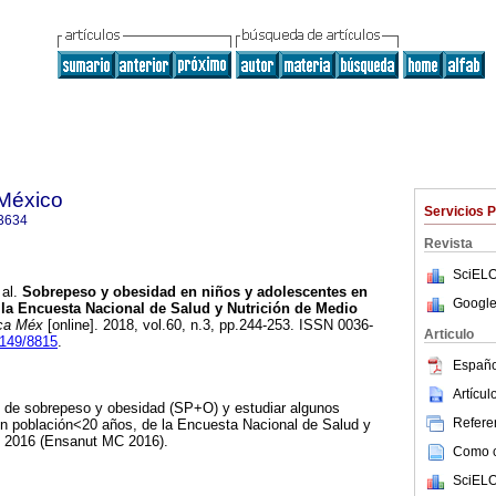
 México
Servicios 
3634
Revista
SciELO
al.
Sobrepeso y obesidad en niños y adolescentes en
Google
 la Encuesta Nacional de Salud y Nutrición de Medio
ca Méx
[online]. 2018, vol.60, n.3, pp.244-253. ISSN 0036-
Articulo
1149/8815
.
Españo
Artícu
as de sobrepeso y obesidad (SP+O) y estudiar algunos
Referen
n población<20 años, de la Encuesta Nacional de Salud y
o 2016 (Ensanut MC 2016).
Como ci
SciELO