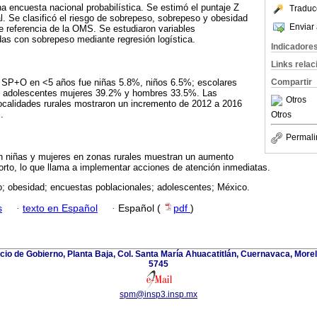
 encuesta nacional probabilística. Se estimó el puntaje Z
Traduc
l. Se clasificó el riesgo de sobrepeso, sobrepeso y obesidad
Enviar 
e referencia de la OMS. Se estudiaron variables
as con sobrepeso mediante regresión logística.
Indicadore
Links rela
e SP+O en <5 años fue niñas 5.8%, niños 6.5%; escolares
Compartir
; adolescentes mujeres 39.2% y hombres 33.5%. Las
Otros
ocalidades rurales mostraron un incremento de 2012 a 2016
.
Otros
Permali
 niñas y mujeres en zonas rurales muestran un aumento
orto, lo que llama a implementar acciones de atención inmediatas.
; obesidad; encuestas poblacionales; adolescentes; México.
s
·
texto en Español
·
Español (
pdf
)
icio de Gobierno, Planta Baja, Col. Santa María Ahuacatitlán, Cuernavaca, Morel
5745
spm@insp3.insp.mx