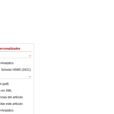
Personalizados
 Analytics
 Scholar H5M5 (
2021
)
l (pdf)
lo en XML
cias del artículo
tar este artículo
 Analytics