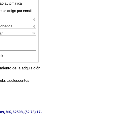
ão automática
este artigo por email
s
cionados
ar
nk
imiento de la adquisición
ela; adolescentes;
os, MX, 62508, (52 73) 17-