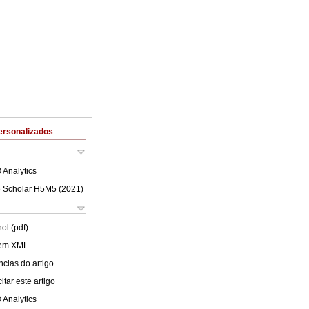
ersonalizados
 Analytics
 Scholar H5M5 (
2021
)
ol (pdf)
 em XML
cias do artigo
tar este artigo
 Analytics