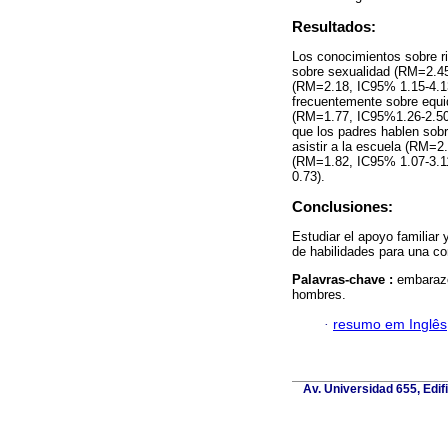
Resultados:
Los conocimientos sobre r
sobre sexualidad (RM=2.45,
(RM=2.18, IC95% 1.15-4.13
frecuentemente sobre equi
(RM=1.77, IC95%1.26-2.50).
que los padres hablen sob
asistir a la escuela (RM=2
(RM=1.82, IC95% 1.07-3.11
0.73).
Conclusiones:
Estudiar el apoyo familiar 
de habilidades para una c
Palavras-chave :
embarazo
hombres.
·
resumo em Inglês
Av. Universidad 655, Edif