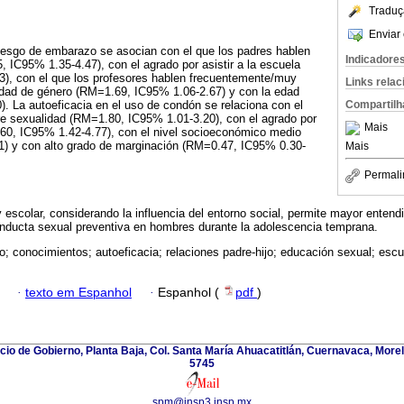
Traduç
Enviar 
iesgo de embarazo se asocian con el que los padres hablen
Indicadore
 IC95% 1.35-4.47), con el agrado por asistir a la escuela
), con el que los profesores hablen frecuentemente/muy
Links rela
dad de género (RM=1.69, IC95% 1.06-2.67) y con la edad
 La autoeficacia en el uso de condón se relaciona con el
Compartilh
re sexualidad (RM=1.80, IC95% 1.01-3.20), con el agrado por
Mais
.60, IC95% 1.42-4.77), con el nivel socioeconómico medio
) y con alto grado de marginación (RM=0.47, IC95% 0.30-
Mais
Permali
y escolar, considerando la influencia del entorno social, permite mayor entend
onducta sexual preventiva en hombres durante la adolescencia temprana.
; conocimientos; autoeficacia; relaciones padre-hijo; educación sexual; escu
·
texto em Espanhol
·
Espanhol (
pdf
)
icio de Gobierno, Planta Baja, Col. Santa María Ahuacatitlán, Cuernavaca, Morel
5745
spm@insp3.insp.mx