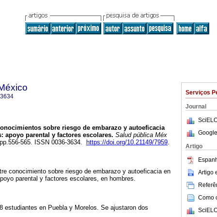
 México
Serviços P
-3634
Journal
SciELO
onocimientos sobre riesgo de embarazo y autoeficacia
Google
 apoyo parental y factores escolares.
Salud pública Méx
5, pp.556-565. ISSN 0036-3634.
https://doi.org/10.21149/7959
.
Artigo
Espanh
entre conocimiento sobre riesgo de embarazo y autoeficacia en
Artigo
apoyo parental y factores escolares, en hombres.
Referên
Como ci
8 estudiantes en Puebla y Morelos. Se ajustaron dos
SciELO