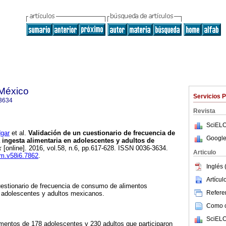
 México
Servicios 
3634
Revista
SciELO
gar
et al.
Validación de un cuestionario de frecuencia de
Google
a ingesta alimentaria en adolescentes y adultos de
x
[online]. 2016, vol.58, n.6, pp.617-628. ISSN 0036-3634.
Articulo
pm.v58i6.7862
.
Inglés 
Artícu
uestionario de frecuencia de consumo de alimentos
Referen
n adolescentes y adultos mexicanos.
Como ci
SciELO
imentos de 178 adolescentes y 230 adultos que participaron