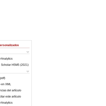
Personalizados
 Analytics
 Scholar H5M5 (
2021
)
(pdf)
lo en XML
cias del artículo
tar este artículo
 Analytics