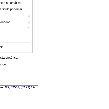
ción automática
artículo por email
s
cionados
nk
ta dietética.
xico.
os, MX, 62508, (52 73) 17-