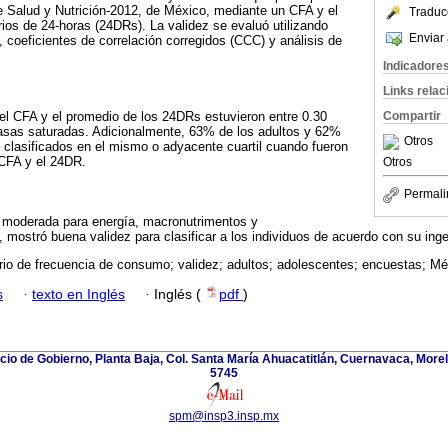
e Salud y Nutrición-2012, de México, mediante un CFA y el
Traduc
ios de 24-horas (24DRs). La validez se evaluó utilizando
Enviar 
, coeficientes de correlación corregidos (CCC) y análisis de
Indicadore
Links rela
el CFA y el promedio de los 24DRs estuvieron entre 0.30
Compartir
rasas saturadas. Adicionalmente, 63% de los adultos y 62%
Otros
 clasificados en el mismo o adyacente cuartil cuando fueron
CFA y el 24DR.
Otros
Permali
 moderada para energía, macronutrimentos y
mostró buena validez para clasificar a los individuos de acuerdo con su inges
rio de frecuencia de consumo; validez; adultos; adolescentes; encuestas; Mé
s
·
texto en Inglés
·
Inglés (
pdf
)
icio de Gobierno, Planta Baja, Col. Santa María Ahuacatitlán, Cuernavaca, Morel
5745
spm@insp3.insp.mx