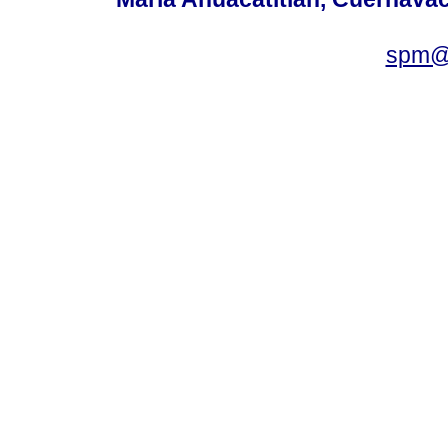
spm@i