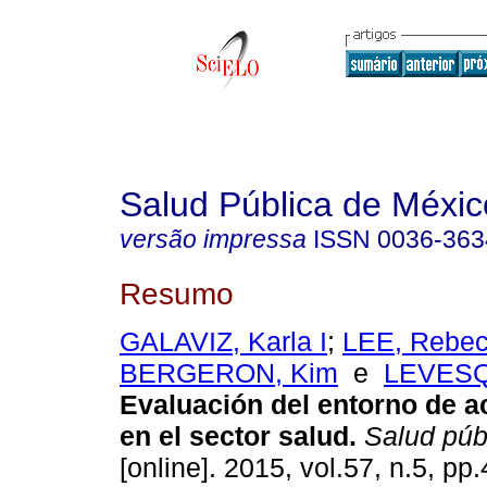
Salud Pública de Méxic
versão impressa
ISSN
0036-363
Resumo
GALAVIZ, Karla I
;
LEE, Rebec
BERGERON, Kim
e
LEVESQ
Evaluación del entorno de ac
en el sector salud
.
Salud púb
[online]. 2015, vol.57, n.5, p