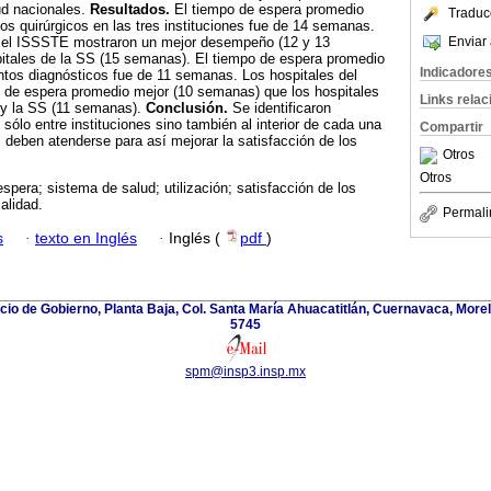
ud nacionales.
Resultados.
El tiempo de espera promedio
Traduc
tos quirúrgicos en las tres instituciones fue de 14 semanas.
Enviar 
y el ISSSTE mostraron un mejor desempeño (12 y 13
pitales de la SS (15 semanas). El tiempo de espera promedio
Indicadore
ntos diagnósticos fue de 11 semanas. Los hospitales del
de espera promedio mejor (10 semanas) que los hospitales
Links rela
y la SS (11 semanas).
Conclusión.
Se identificaron
sólo entre instituciones sino también al interior de cada una
Compartir
s deben atenderse para así mejorar la satisfacción de los
Otros
Otros
espera; sistema de salud; utilización; satisfacción de los
alidad.
Permali
s
·
texto en Inglés
·
Inglés (
pdf
)
icio de Gobierno, Planta Baja, Col. Santa María Ahuacatitlán, Cuernavaca, Morel
5745
spm@insp3.insp.mx