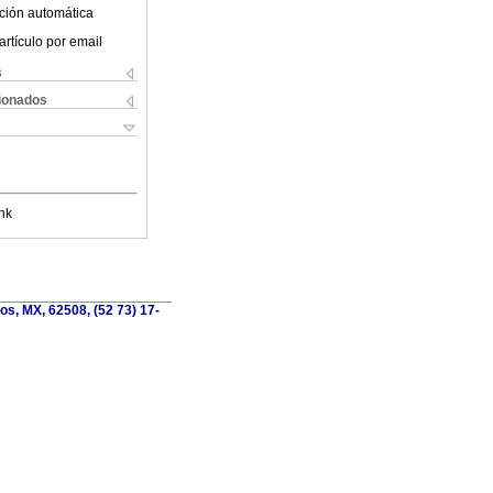
ción automática
artículo por email
s
cionados
nk
os, MX, 62508, (52 73) 17-