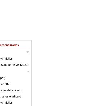
Personalizados
 Analytics
 Scholar H5M5 (
2021
)
(pdf)
lo en XML
cias del artículo
tar este artículo
 Analytics