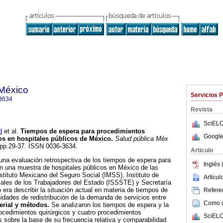
 México
Servicios 
3634
Revista
SciELO
d
et al.
Tiempos de espera para procedimientos
Google
os en hospitales públicos de México
.
Salud pública Méx
, pp.29-37. ISSN 0036-3634.
Articulo
una evaluación retrospectiva de los tiempos de espera para
Inglés 
n una muestra de hospitales públicos en México de las
nstituto Mexicano del Seguro Social (IMSS), Instituto de
Artícu
iales de los Trabajadores del Estado (ISSSTE) y Secretaría
 era describir la situación actual en materia de tiempos de
Referen
nidades de redistribución de la demanda de servicios entre
Como ci
erial y métodos.
Se analizaron los tiempos de espera y la
rocedimientos quirúrgicos y cuatro procedimientos
SciELO
 sobre la base de su frecuencia relativa y comparabilidad