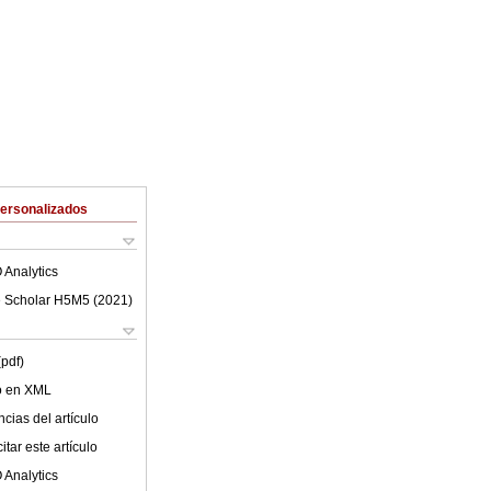
Personalizados
 Analytics
 Scholar H5M5 (
2021
)
(pdf)
lo en XML
cias del artículo
tar este artículo
 Analytics