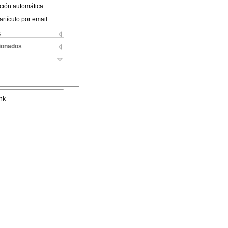
ción automática
artículo por email
s
cionados
nk