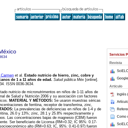
 México
Servicios 
3634
Revista
SciELO
 Carmen
et al.
Estado nutricio de hierro, zinc, cobre y
Google
anos de 1 a 11 años de edad
.
Salud pública Méx
[online].
-134. ISSN 0036-3634.
Articulo
stado nutricio de micronutrimentos en niños de 1-11 años de
Inglés 
al de Salud y Nutrición 2006 y su asociación con factores
ficos.
MATERIAL Y MÉTODOS:
Se usaron muestras séricas
Artícu
centraciones de ferritina, receptor de transferrina, zinc,
TADOS:
La prevalencias de deficiencias en niños de 1-4 y de
Referen
rritina, 26.0 y 13%; zinc, 28.1 y 25.8% respectivamente y
Como ci
os. Las concentraciones bajas de magnesio (CBM) fueron
ente. Ser beneficiario de Liconsa (RM=0.32; IC 95%: 0.17-
SciELO
l socioeconómico alto (RM=0.63; IC, 95%: 0.41-0.97) fueron