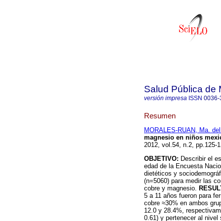
Salud Pública de
versión impresa
ISSN
0036-
Resumen
MORALES-RUAN, Ma. del
magnesio en niños mexic
2012, vol.54, n.2, pp.125
OBJETIVO:
Describir el e
edad de la Encuesta Nacion
dietéticos y sociodemográ
(n=5060) para medir las con
cobre y magnesio.
RESUL
5 a 11 años fueron para fe
cobre ≈30% en ambos grup
12.0 y 28.4%, respectivam
0.61) y pertenecer al nive