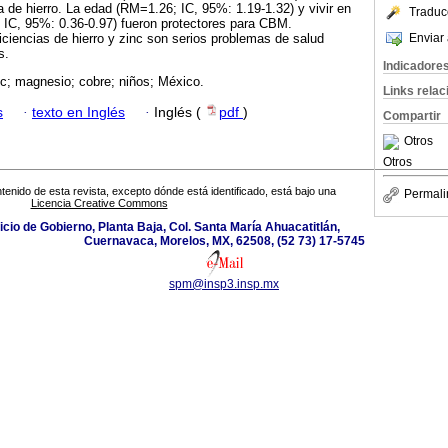
a de hierro. La edad (RM=1.26; IC, 95%: 1.19-1.32) y vivir en
Traduc
 IC, 95%: 0.36-0.97) fueron protectores para CBM.
Enviar 
iciencias de hierro y zinc son serios problemas de salud
s.
Indicadore
inc; magnesio; cobre; niños; México.
Links rela
s
·
texto en Inglés
·
Inglés (
pdf
)
Compartir
Otros
Otros
tenido de esta revista, excepto dónde está identificado, está bajo una
Permali
Licencia Creative Commons
icio de Gobierno, Planta Baja, Col. Santa María Ahuacatitlán,
Cuernavaca, Morelos, MX, 62508, (52 73) 17-5745
spm@insp3.insp.mx