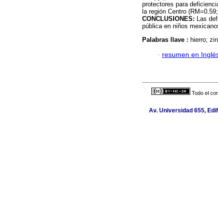
protectores para deficienci
la región Centro (RM=0.59;
CONCLUSIONES:
Las def
pública en niños mexicano
Palabras llave :
hierro; z
·
resumen en Inglé
Todo el con
Av. Universidad 655, Edif