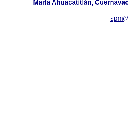
María Ahuacatitlán, Cuernavac
spm@i