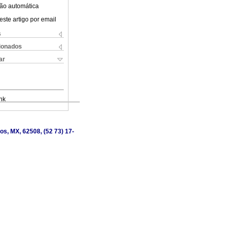
ão automática
este artigo por email
s
cionados
ar
nk
os, MX, 62508, (52 73) 17-