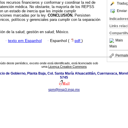
los recursos financieros y conformar y coordinar la red de
Traduç
e atención médica. No obstante, la mayoría de los REPSS
Enviar 
n un estado de inercia que les impide cumplir
ciones marcadas por la ley.
CONCLUSIÓN.
Persisten
Indicadore
nicos, políticos y gerenciales para cumplir con la separación
Links rela
ción de la salud; gestión en salud; México.
Compartilh
Mais
·
texto em Espanhol
·
Espanhol (
pdf
)
Mais
Permali
údo deste periódico, exceto onde está identificado, está licenciado sob
uma
Licença Creative Commons
icio de Gobierno, Planta Baja, Col. Santa María Ahuacatitlán, Cuernavaca, Morel
5745
spm@insp3.insp.mx