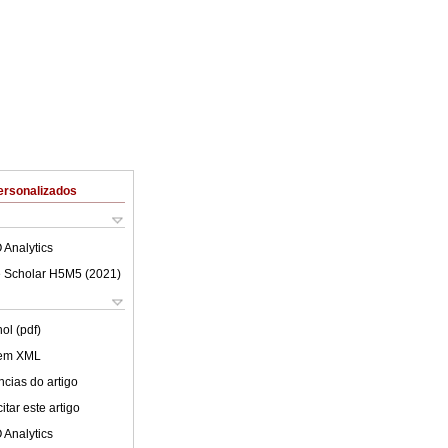
ersonalizados
 Analytics
 Scholar H5M5 (
2021
)
ol (pdf)
 em XML
cias do artigo
tar este artigo
 Analytics