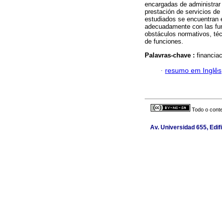
encargadas de administrar 
prestación de servicios d
estudiados se encuentran e
adecuadamente con las fun
obstáculos normativos, téc
de funciones.
Palavras-chave :
financia
·
resumo em Inglês
Todo o conte
Av. Universidad 655, Edif