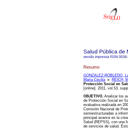
Salud Pública de
versão impressa
ISSN
0036
Resumo
GONZALEZ-ROBLEDO, Lu
María Cecilia
e
REICH, M
Protección Social en Sal
[online]. 2011, vol.53, su
OBJETIVO.
Analizar los a
de Protección Social en S
evaluativa realizada en 20
Comisión Nacional de Prote
semiestructuradas a infor
principal avance es la cre
Salud (REPSS), con una fun
de servicios de salud. Ést