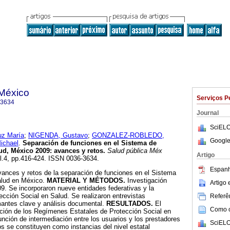
 México
Serviços P
-3634
Journal
SciELO
z María
;
NIGENDA, Gustavo
;
GONZALEZ-ROBLEDO,
Google
ichael
.
Separación de funciones en el Sistema de
ud, México 2009
:
avances y retos
.
Salud pública Méx
Artigo
ppl.4, pp.416-424. ISSN 0036-3634.
Espanh
vances y retos de la separación de funciones en el Sistema
alud en México.
MATERIAL Y MÉTODOS.
Investigación
Artigo
09. Se incorporaron nueve entidades federativas y la
cción Social en Salud. Se realizaron entrevistas
Referên
mantes clave y análisis documental.
RESULTADOS.
El
Como ci
ación de los Regímenes Estatales de Protección Social en
ción de intermediación entre los usuarios y los prestadores
SciELO
os se constituyen como instancias del nivel estatal