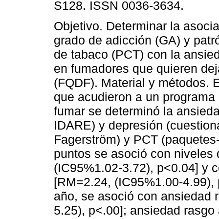
S128. ISSN 0036-3634.
Objetivo. Determinar la asocia
grado de adicción (GA) y pat
de tabaco (PCT) con la ansie
en fumadores que quieren dej
(FQDF). Material y métodos. 
que acudieron a un programa 
fumar se determinó la ansieda
IDARE) y depresión (cuestiona
Fagerström) y PCT (paquetes-
puntos se asoció con niveles
(IC95%1.02-3.72), p<0.04] y 
[RM=2.24, (IC95%1.00-4.99), 
año, se asoció con ansiedad
5.25), p<.00]; ansiedad rasgo