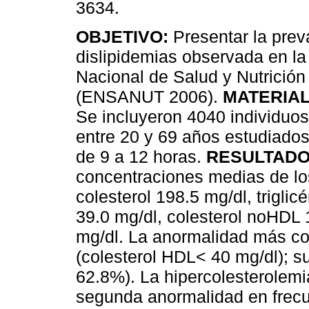
3634.
OBJETIVO:
Presentar la prev
dislipidemias observada en l
Nacional de Salud y Nutrición
(ENSANUT 2006).
MATERIAL
Se incluyeron 4040 individuo
entre 20 y 69 años estudiado
de 9 a 12 horas.
RESULTADO
concentraciones medias de lo
colesterol 198.5 mg/dl, trigli
39.0 mg/dl, colesterol noHDL 
mg/dl. La anormalidad más co
(colesterol HDL< 40 mg/dl); s
62.8%). La hipercolesterolemi
segunda anormalidad en frec