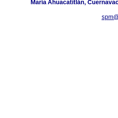
María Ahuacatitlán, Cuernavac
spm@i