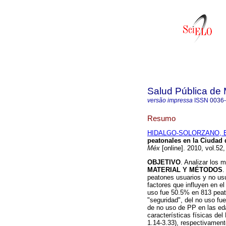
Salud Pública de
versão impressa
ISSN
0036
Resumo
HIDALGO-SOLORZANO, E
peatonales en la Ciudad
Méx
[online]. 2010, vol.52
OBJETIVO
. Analizar los 
MATERIAL Y MÉTODOS
.
peatones usuarios y no usua
factores que influyen en e
uso fue 50.5% en 813 peato
"seguridad", del no uso fue
de no uso de PP en las ed
características físicas de
1.14-3.33), respectivamen