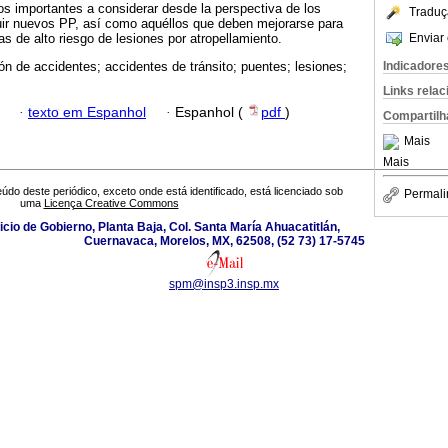
tos importantes a considerar desde la perspectiva de los
Traduç
uir nuevos PP, así como aquéllos que deben mejorarse para
Enviar 
s de alto riesgo de lesiones por atropellamiento.
Indicadore
ón de accidentes; accidentes de tránsito; puentes; lesiones;
Links rela
·
texto em Espanhol
·
Espanhol (
pdf
)
Compartilh
Mais
Mais
údo deste periódico, exceto onde está identificado, está licenciado sob
Permali
uma
Licença Creative Commons
icio de Gobierno, Planta Baja, Col. Santa María Ahuacatitlán,
Cuernavaca, Morelos, MX, 62508, (52 73) 17-5745
spm@insp3.insp.mx