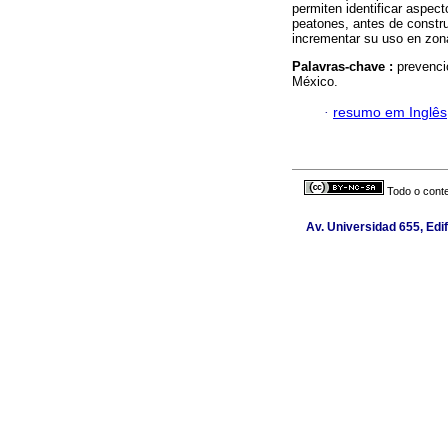
permiten identificar aspec
peatones, antes de constr
incrementar su uso en zona
Palavras-chave :
prevenci
México.
·
resumo em Inglês
Todo o conte
Av. Universidad 655, Edif