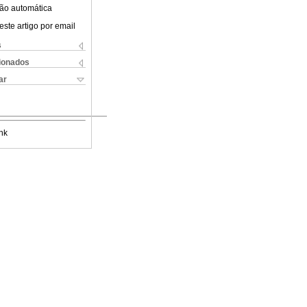
ão automática
este artigo por email
s
cionados
ar
nk