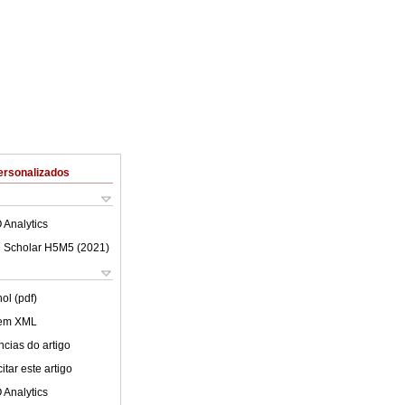
ersonalizados
 Analytics
 Scholar H5M5 (
2021
)
ol (pdf)
 em XML
cias do artigo
tar este artigo
 Analytics