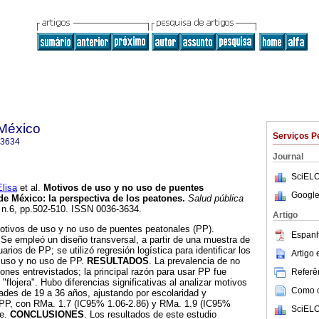
 México
Serviços P
-3634
Journal
SciELO
lisa
et al.
Motivos de uso y no uso de puentes
Google
 de México
:
la perspectiva de los peatones
.
Salud pública
, n.6, pp.502-510. ISSN 0036-3634.
Artigo
motivos de uso y no uso de puentes peatonales (PP).
Espanh
 Se empleó un diseño transversal, a partir de una muestra de
rios de PP; se utilizó regresión logística para identificar los
Artigo
l uso y no uso de PP.
RESULTADOS
. La prevalencia de no
nes entrevistados; la principal razón para usar PP fue
Referên
 "flojera". Hubo diferencias significativas al analizar motivos
Como ci
ades de 19 a 36 años, ajustando por escolaridad y
l PP, con RMa. 1.7 (IC95% 1.06-2.86) y RMa. 1.9 (IC95%
SciELO
te.
CONCLUSIONES
. Los resultados de este estudio