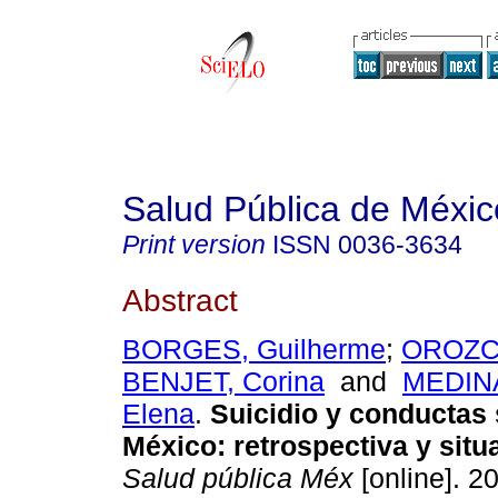
Salud Pública de Méxic
Print version
ISSN
0036-3634
Abstract
BORGES, Guilherme
;
OROZCO
BENJET, Corina
and
MEDINA
Elena
.
Suicidio y conductas 
México
:
retrospectiva y situ
Salud pública Méx
[online]. 20