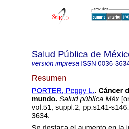
Salud Pública de Méxic
versión impresa
ISSN
0036-363
Resumen
PORTER, Peggy L.
.
Cáncer d
mundo
.
Salud pública Méx
[on
vol.51, suppl.2, pp.s141-s146
3634.
Se destaca el aumento en la i