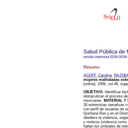
Salud Pública de
versão impressa
ISSN
0036
Resumo
AGOFF, Carolina
;
RAJSBA
mujeres maltratadas sobr
[online]. 2006, vol.48, su
OBJETIVO:
Identificar fac
obstaculizan el proceso de
mexicanas.
MATERIAL Y
26 entrevistas narrativas 
con perfil de usuarias de s
Quintana Roo y en el Distr
obedece la violencia, segú
y motivos (violencia como 
hallan los umbrales de tole