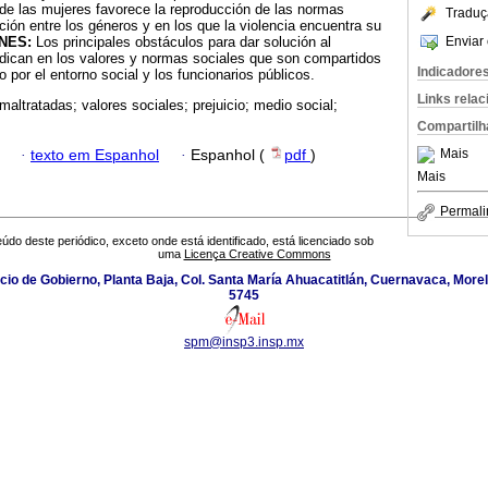
de las mujeres favorece la reproducción de las normas
Traduç
ción entre los géneros y en los que la violencia encuentra su
Enviar 
NES:
Los principales obstáculos para dar solución al
adican en los valores y normas sociales que son compartidos
Indicadore
 por el entorno social y los funcionarios públicos.
Links rela
maltratadas; valores sociales; prejuicio; medio social;
Compartilh
Mais
·
texto em Espanhol
·
Espanhol (
pdf
)
Mais
Permali
údo deste periódico, exceto onde está identificado, está licenciado sob
uma
Licença Creative Commons
icio de Gobierno, Planta Baja, Col. Santa María Ahuacatitlán, Cuernavaca, Morel
5745
spm@insp3.insp.mx