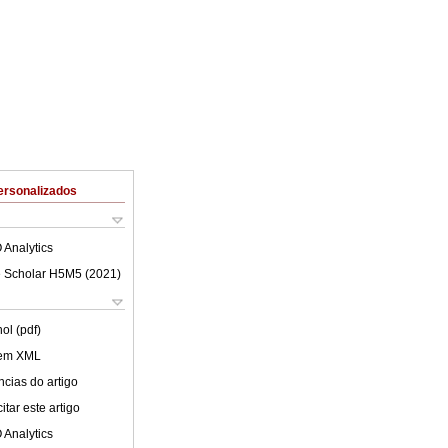
ersonalizados
 Analytics
 Scholar H5M5 (
2021
)
ol (pdf)
 em XML
cias do artigo
tar este artigo
 Analytics