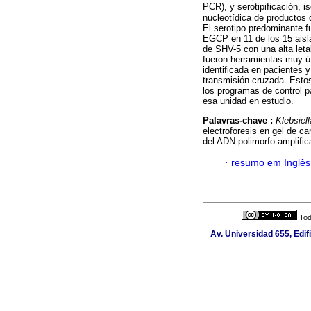
PCR), y serotipificación, 
nucleotídica de productos 
El serotipo predominante f
EGCP en 11 de los 15 aisl
de SHV-5 con una alta leta
fueron herramientas muy út
identificada en pacientes y
transmisión cruzada. Estos
los programas de control p
esa unidad en estudio.
Palavras-chave :
Klebsiel
electroforesis en gel de c
del ADN polimorfo amplific
·
resumo em Inglês
Tod
Av. Universidad 655, Edif