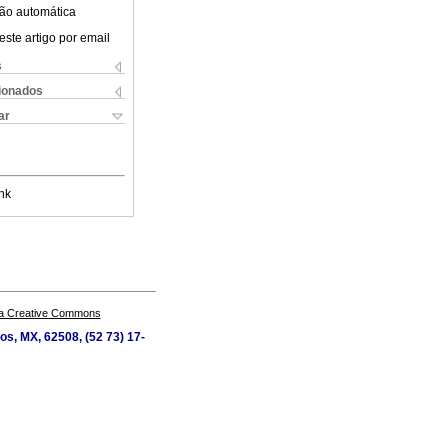
ão automática
este artigo por email
s
cionados
ar
nk
a Creative Commons
os, MX, 62508, (52 73) 17-