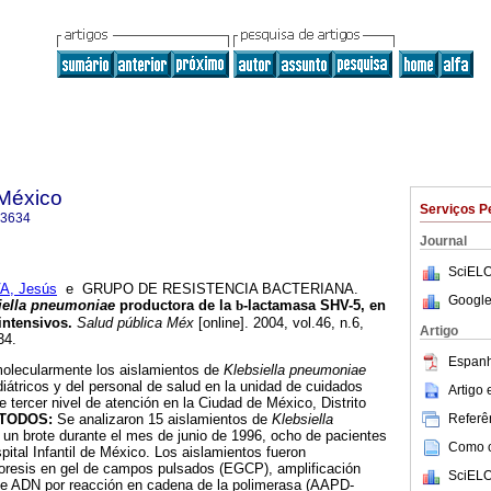
 México
Serviços P
-3634
Journal
SciELO
A, Jesús
e GRUPO DE RESISTENCIA BACTERIANA.
Google
iella pneumoniae
productora de la
b
-lactamasa SHV-5, en
intensivos
.
Salud pública Méx
[online]. 2004, vol.46, n.6,
Artigo
34.
Espanh
molecularmente los aislamientos de
Klebsiella pneumoniae
iátricos y del personal de salud en la unidad de cuidados
Artigo
e tercer nivel de atención en la Ciudad de México, Distrito
Referên
TODOS:
Se analizaron 15 aislamientos de
Klebsiella
un brote durante el mes de junio de 1996, ocho de pacientes
Como ci
pital Infantil de México. Los aislamientos fueron
foresis en gel de campos pulsados (EGCP), amplificación
SciELO
de ADN por reacción en cadena de la polimerasa (AAPD-