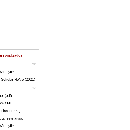
ersonalizados
 Analytics
 Scholar H5M5 (
2021
)
ol (pdf)
 em XML
cias do artigo
tar este artigo
 Analytics