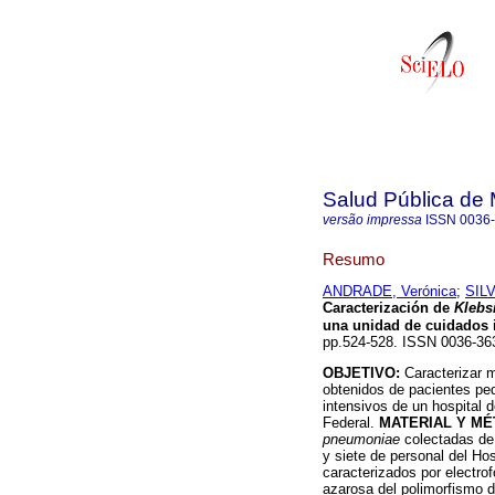
Salud Pública de
versão impressa
ISSN
0036
Resumo
ANDRADE, Verónica
;
SILV
Caracterización de
Klebs
una unidad de cuidados 
pp.524-528. ISSN 0036-36
OBJETIVO:
Caracterizar 
obtenidos de pacientes ped
intensivos de un hospital d
Federal.
MATERIAL Y MÉ
pneumoniae
colectadas de 
y siete de personal del Hos
caracterizados por electro
azarosa del polimorfismo 