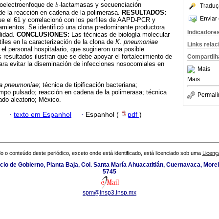
isoelectroenfoque de
b
-lactamasas y secuenciación
Traduç
de la reacción en cadena de la polimerasa.
RESULTADOS:
Enviar 
ue el 61 y correlacionó con los perfiles de AAPD-PCR y
amientos. Se identificó una clona predominante productora
Indicadore
lidad.
CONCLUSIONES:
Las técnicas de biología molecular
iles en la caracterización de la clona de
K. pneumoniae
Links rela
 el personal hospitalario, que sugirieron una posible
 resultados ilustran que se debe apoyar el fortalecimiento de
Compartilh
ara evitar la diseminación de infecciones nosocomiales en
Mais
Mais
la pneumoniae
; técnica de tipificación bacteriana;
ampo pulsado; reacción en cadena de la polimerasa; técnica
Permali
ado aleatorio; México.
·
texto em Espanhol
·
Espanhol (
pdf
)
o o conteúdo deste periódico, exceto onde está identificado, está licenciado sob uma
Licenç
icio de Gobierno, Planta Baja, Col. Santa María Ahuacatitlán, Cuernavaca, Morel
5745
spm@insp3.insp.mx