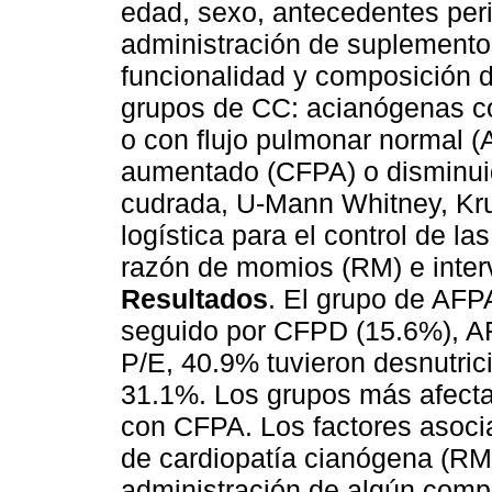
edad, sexo, antecedentes perin
administración de suplemento
funcionalidad y composición d
grupos de CC: acianógenas c
o con flujo pulmonar normal 
aumentado (CFPA) o disminuido
cudrada, U-Mann Whitney, Krus
logística para el control de la
razón de momios (RM) e inter
Resultados
. El grupo de AFP
seguido por CFPD (15.6%), A
P/E, 40.9% tuvieron desnutric
31.1%. Los grupos más afectad
con CFPA. Los factores asocia
de cardiopatía cianógena (RM 
administración de algún comp