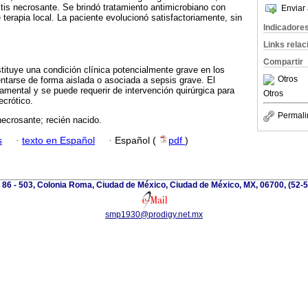
tis necrosante. Se brindó tratamiento antimicrobiano con
Enviar 
terapia local. La paciente evolucionó satisfactoriamente, sin
Indicadore
Links rela
Compartir
stituye una condición clínica potencialmente grave en los
Otros
ntarse de forma aislada o asociada a sepsis grave. El
amental y se puede requerir de intervención quirúrgica para
Otros
ecrótico.
Permali
 necrosante; recién nacido.
s
·
texto en Español
·
Español (
pdf
)
86 - 503, Colonia Roma, Ciudad de México, Ciudad de México, MX, 06700, (52-
smp1930@prodigy.net.mx