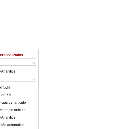
Personalizados
 Analytics
l (pdf)
lo en XML
cias del artículo
tar este artículo
 Analytics
ción automática