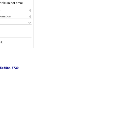
artículo por email
s
cionados
nk
55) 5564-7739