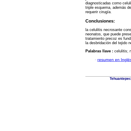
diagnosticadas como celuli
triple esquema, además de 
requerir cirugía.
Conclusiones:
la celulitis necrosante con
neonatos, que puede prese
tratamiento precoz es fund
la desbridación del tejido n
Palabras llave :
celulitis;
·
resumen en Inglé
Tehuantepec 