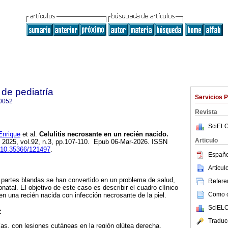
de pediatría
Servicios 
0052
Revista
SciELO
nrique
et al.
Celulitis necrosante en un recién nacido.
Articulo
. 2025, vol.92, n.3, pp.107-110. Epub 06-Mar-2026. ISSN
g/10.35366/121497
.
Españo
Artícu
 y partes blandas se han convertido en un problema de salud,
Referen
natal. El objetivo de este caso es describir el cuadro clínico
Como ci
en una recién nacida con infección necrosante de la piel.
SciELO
:
Traduc
as, con lesiones cutáneas en la región glútea derecha,