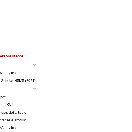
Personalizados
 Analytics
 Scholar H5M5 (
2021
)
(pdf)
lo en XML
cias del artículo
tar este artículo
 Analytics