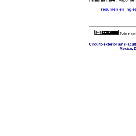
Palabras llave :
Vapor de r
·
resumen en Inglé
Todo el con
Circuito exterior s/n (Facul
México, D