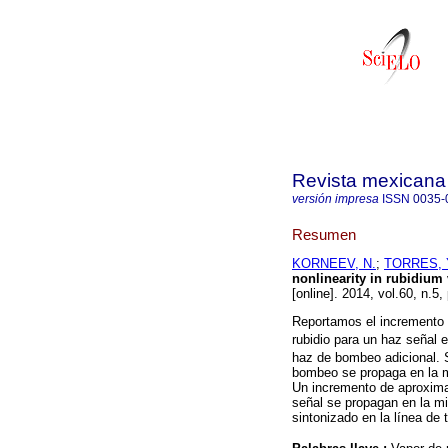
Revista mexicana 
versión impresa
ISSN
0035-
Resumen
KORNEEV, N.
;
TORRES, 
nonlinearity in rubidiu
[online]. 2014, vol.60, n.
Reportamos el incremento d
rubidio para un haz señal e
haz de bombeo adicional. 
bombeo se propaga en la m
Un incremento de aproxim
señal se propagan en la m
sintonizado en la línea de 