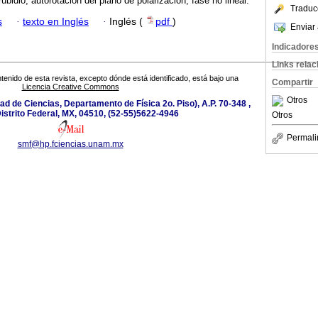
ubidio; autorotación del plano de polarización; fase no lineal.
Traduc
s
·
texto en Inglés
·
Inglés (
pdf
)
Enviar 
Indicadore
Links rela
tenido de esta revista, excepto dónde está identificado, está bajo una
Compartir
Licencia Creative Commons
Otros
tad de Ciencias, Departamento de Física 2o. Piso), A.P. 70-348 ,
istrito Federal, MX, 04510, (52-55)5622-4946
Otros
Permali
smf@hp.fciencias.unam.mx