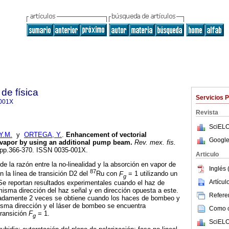
de física
Servicios 
001X
Revista
SciELO
Y.M.
y
ORTEGA, Y.
.
Enhancement of vectorial
Google
m vapor by using an additional pump beam
.
Rev. mex. fis.
5, pp.366-370. ISSN 0035-001X.
Articulo
e la razón entre la no-linealidad y la absorción en vapor de
Inglés 
87
n la línea de transición D2 del
Ru con
F
= 1 utilizando un
g
Artícu
Se reportan resultados experimentales cuando el haz de
isma dirección del haz señal y en dirección opuesta a este.
Referen
adamente 2 veces se obtiene cuando los haces de bombeo y
isma dirección y el láser de bombeo se encuentra
Como ci
transición
F
= 1.
g
SciELO