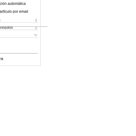
ción automática
artículo por email
s
cionados
nk