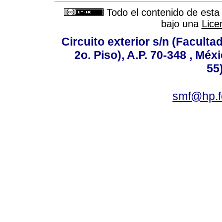
Todo el contenido de esta 
bajo una
Lice
Circuito exterior s/n (Facult
2o. Piso), A.P. 70-348 , Méx
55
smf@hp.f