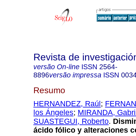
Revista de investigación
versão On-line
ISSN
2564-
8896
versão impressa
ISSN
003
Resumo
HERNANDEZ, Raúl
;
FERNAND
los Ángeles
;
MIRANDA, Gabri
SUASTEGUI, Roberto
.
Dismi
ácido fólico y alteraciones 