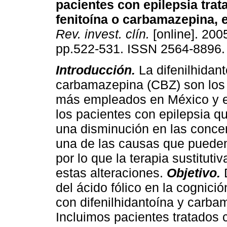
pacientes con epilepsia tra
fenitoína o carbamazepina, e
Rev. invest. clín.
[online]. 2005
pp.522-531. ISSN 2564-8896.
Introducción.
La difenilhidan
carbamazepina (CBZ) son los 
más empleados en México y e
los pacientes con epilepsia 
una disminución en las concen
una de las causas que pueden 
por lo que la terapia sustituti
estas alteraciones.
Objetivo.
del ácido fólico en la cognici
con difenilhidantoína y carb
Incluimos pacientes tratados 