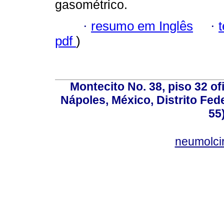
gasométrico.
·
resumo em Inglês
·
pdf
)
Montecito No. 38, piso 32 of
Nápoles, México, Distrito Fede
55
neumolci