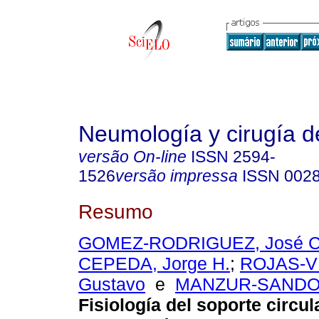
Neumología y cirugía d
versão On-line
ISSN
2594-
1526
versão impressa
ISSN
002
Resumo
GOMEZ-RODRIGUEZ, José C
CEPEDA, Jorge H.
;
ROJAS-V
Gustavo
e
MANZUR-SANDOV
Fisiología del soporte circul