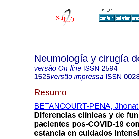
Neumología y cirugía d
versão On-line
ISSN
2594-
1526
versão impressa
ISSN
002
Resumo
BETANCOURT-PENA, Jhonat
Diferencias clínicas y de fu
pacientes pos-COVID-19 con
estancia en cuidados intens