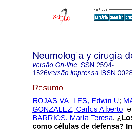
Neumología y cirugía d
versão On-line
ISSN
2594-
1526
versão impressa
ISSN
002
Resumo
ROJAS-VALLES, Edwin U
;
M
GONZALEZ, Carlos Alberto
BARRIOS, María Teresa
.
¿Los
como células de defensa? I