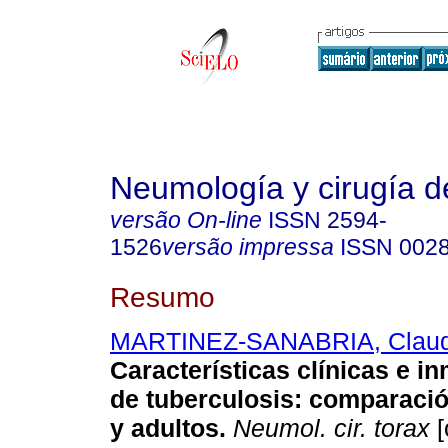
Neumología y cirugía d
versão On-line
ISSN
2594-
1526
versão impressa
ISSN
002
Resumo
MARTINEZ-SANABRIA, Claud
Características clínicas e i
de tuberculosis: comparació
y adultos.
Neumol. cir. torax
[