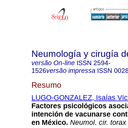
Neumología y cirugía d
versão On-line
ISSN
2594-
1526
versão impressa
ISSN
002
Resumo
LUGO-GONZALEZ, Isaías Vic
Factores psicológicos asoci
intención de vacunarse con
en México.
Neumol. cir. torax