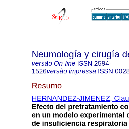
Neumología y cirugía d
versão On-line
ISSN
2594-
1526
versão impressa
ISSN
002
Resumo
HERNANDEZ-JIMENEZ, Clau
Efecto del pretratamiento co
en un modelo experimental 
de insuficiencia respiratori