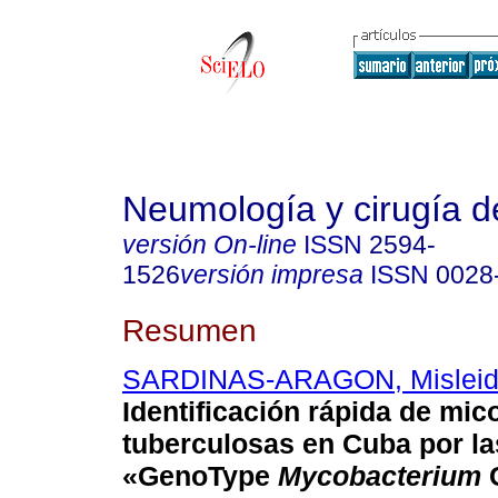
Neumología y cirugía d
versión On-line
ISSN
2594-
1526
versión impresa
ISSN
0028
Resumen
SARDINAS-ARAGON, Misleid
Identificación rápida de mic
tuberculosas en Cuba por la
«GenoType
Mycobacterium