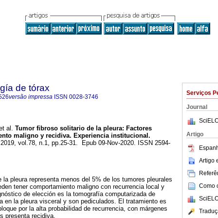
gía de tórax
Serviços P
526
versão impressa
ISSN
0028-3746
Journal
SciELO
t al.
Tumor fibroso solitario de la pleura: Factores
Artigo
to maligno y recidiva. Experiencia institucional.
. 2019, vol.78, n.1, pp.25-31. Epub 09-Nov-2020. ISSN 2594-
Espanh
Artigo
Referên
 de la pleura representa menos del 5% de los tumores pleurales
Como ci
eden tener comportamiento maligno con recurrencia local y
gnóstico de elección es la tomografía computarizada de
SciELO
a en la pleura visceral y son pediculados. El tratamiento es
bloque por la alta probabilidad de recurrencia, con márgenes
Traduç
s presenta recidiva.