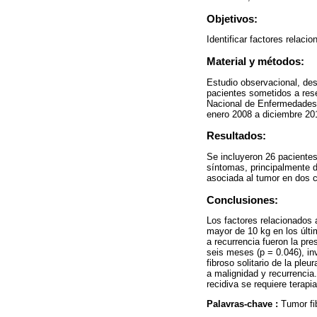
Objetivos:
Identificar factores relac
Material y métodos:
Estudio observacional, desc
pacientes sometidos a resec
Nacional de Enfermedades 
enero 2008 a diciembre 20
Resultados:
Se incluyeron 26 pacientes
síntomas, principalmente d
asociada al tumor en dos 
Conclusiones:
Los factores relacionados 
mayor de 10 kg en los últi
a recurrencia fueron la pr
seis meses (p = 0.046), in
fibroso solitario de la ple
a malignidad y recurrencia.
recidiva se requiere terapi
Palavras-chave :
Tumor fib