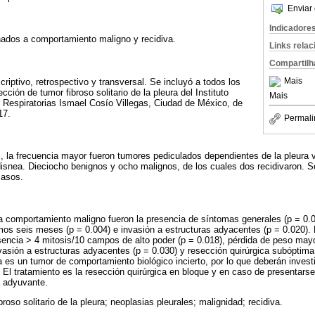
Enviar 
Indicadore
ionados a comportamiento maligno y recidiva.
Links rela
Compartilh
Mais
riptivo, retrospectivo y transversal. Se incluyó a todos los
ción de tumor fibroso solitario de la pleura del Instituto
Mais
Respiratorias Ismael Cosío Villegas, Ciudad de México, de
17.
Permali
, la frecuencia mayor fueron tumores pediculados dependientes de la pleura 
isnea. Dieciocho benignos y ocho malignos, de los cuales dos recidivaron. 
casos.
a comportamiento maligno fueron la presencia de síntomas generales (p = 0.0
mos seis meses (p = 0.004) e invasión a estructuras adyacentes (p = 0.020). 
esencia > 4 mitosis/10 campos de alto poder (p = 0.018), pérdida de peso may
vasión a estructuras adyacentes (p = 0.030) y resección quirúrgica subóptima 
ura es un tumor de comportamiento biológico incierto, por lo que deberán inves
 El tratamiento es la resección quirúrgica en bloque y en caso de presentarse
a adyuvante.
roso solitario de la pleura; neoplasias pleurales; malignidad; recidiva.