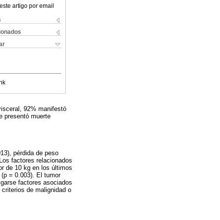
este artigo por email
s
cionados
ar
nk
visceral, 92% manifestó
Se presentó muerte
13), pérdida de peso
Los factores relacionados
or de 10 kg en los últimos
(p = 0.003). El tumor
tigarse factores asociados
 criterios de malignidad o