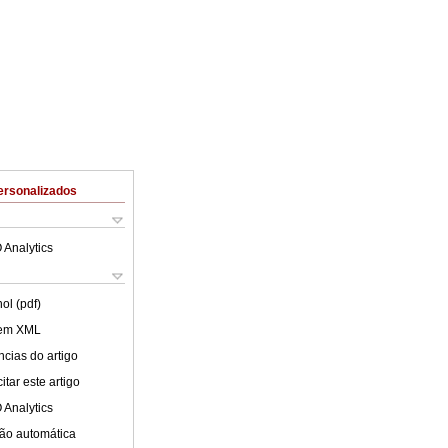
ersonalizados
 Analytics
ol (pdf)
 em XML
cias do artigo
tar este artigo
 Analytics
ão automática