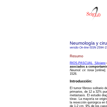
Neumología y ciru
versão On-line
ISSN
2594-1
Resumo
RIOS-PASCUAL, Silviano
e
asociados a comportamien
Neumol. cir. torax
[online]
1526.
Introducción:
El tumor fibroso solitario
primarios, de 12 a 32% pu
metástasis. El estudio dia
tórax. La mayoría se origin
la resección quirúrgica en 
de 1-2 cm, 9% de los caso