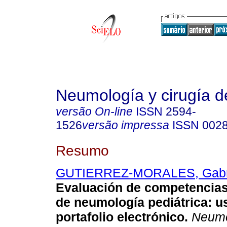
Neumología y cirugía d
versão On-line
ISSN
2594-
1526
versão impressa
ISSN
002
Resumo
GUTIERREZ-MORALES, Gabr
Evaluación de competencias
de neumología pediátrica: u
portafolio electrónico.
Neumol