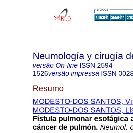
Neumología y cirugía d
versão On-line
ISSN
2594-
1526
versão impressa
ISSN
002
Resumo
MODESTO-DOS SANTOS, Vit
MODESTO-DOS SANTOS, List
Fístula pulmonar esofágica 
cáncer de pulmón.
Neumol. ci