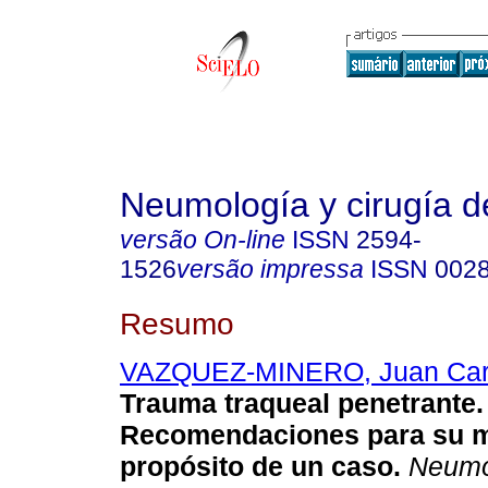
Neumología y cirugía d
versão On-line
ISSN
2594-
1526
versão impressa
ISSN
002
Resumo
VAZQUEZ-MINERO, Juan Car
Trauma traqueal penetrante.
Recomendaciones para su m
propósito de un caso.
Neumol.